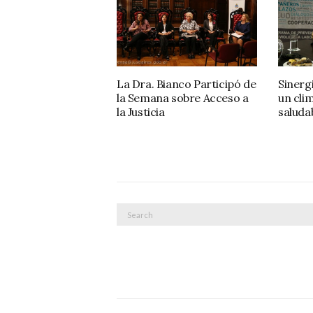
La Dra. Bianco Participó de
Sinerg
la Semana sobre Acceso a
un cli
la Justicia
saluda
Search
for: