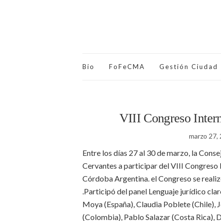
Bio
FoFeCMA
Gestión Ciudad
VIII Congreso Inter
marzo 27,
Entre los días 27 al 30 de marzo, la Consej
Cervantes a participar del VIII Congreso 
Córdoba Argentina. el Congreso se realiz
.
Participó del panel
Lenguaje jurídico cla
Moya (España),
Claudia Poblete (Chile),
J
(Colombia),
Pablo Salazar (Costa Rica),
D